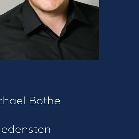
tner
tion
chael Bothe
hiedensten