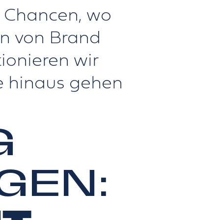
r Chancen, wo
en von Brand
ionieren wir
e hinaus gehen
G
GEN: