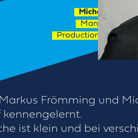
Michael Bothe
Managing Par
Production & Realiza
n? Markus Frömming und Mi
 kennengelernt.
e ist klein und bei versc