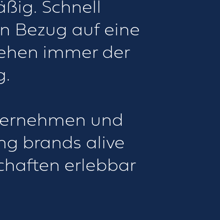
ßig. Schnell
in Bezug auf eine
tehen immer der
g.
nternehmen und
ng brands alive
chaften erlebbar