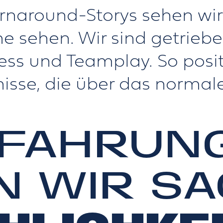
urnaround-Storys sehen wi
e sehen. Wir sind getrieb
ess und Teamplay. So posit
isse, die über das normal
RFAHRUN
 WIR SA