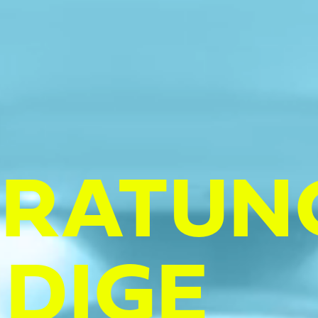
ERATUN
DIGE