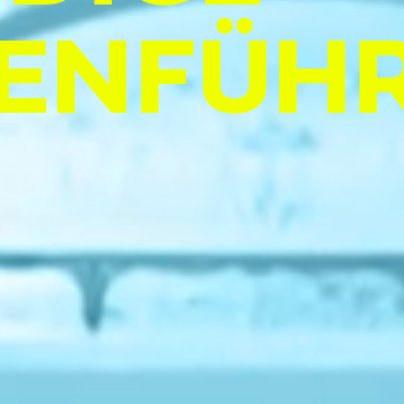
EN­FÜH